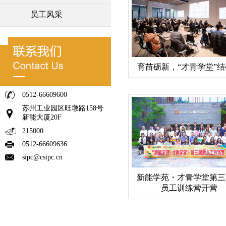
员工风采
育苗砺新，“才青学堂”
0512-66609600
苏州工业园区旺墩路158号
新能大厦20F
215000
0512-66609636
sipc@csipc.cn
新能学苑・才青学堂第三
员工训练营开营